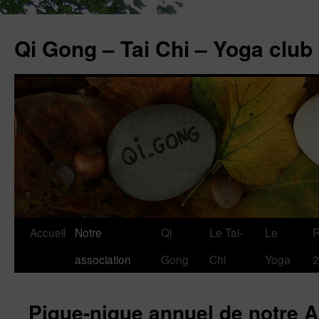
Aller
au
Qi Gong – Tai Chi – Yoga club
contenu
Accueil
Notre
Qi
Le Tai-
Le
R
association
Gong
Chi
Yoga
2
Pique-nique annuel de notre A